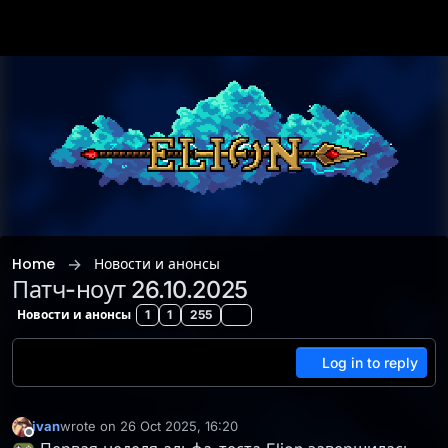
Skip to content
Home
Новости и анонсы
Патч-ноут 26.10.2025
Новости и анонсы
1
1
255
Log in to reply
ivan
wrote on
26 Oct 2025, 16:20
last edited by ivan
Offline