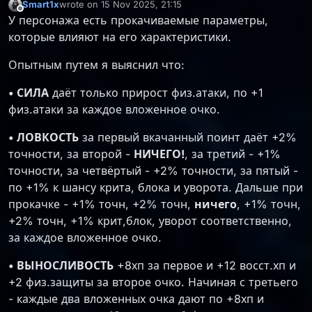
Smart1x
wrote on
15 Nov 2025, 21:15
last edited by Smart1x
Offline
У персонажа есть прокачиваемые параметры,
которые влияют на его характеристики.
Опытным путем я выяснил что:
• СИЛА
даёт только прирост физ.атаки, по +1
физ.атаки за каждое вложенное очко.
• ЛОВКОСТЬ
за первый вкачанный поинт даёт +2%
точности, за второй -
НИЧЕГО!
, за третий - +1%
точности, за четвёртый - +2% точности, за пятый -
по +1% к шансу крита, блока и уворота. Дальше при
прокачке - +1% точн, +2% точн,
ничего
, +1% точн,
+2% точн, +1% крит,блок, уворот соответственно,
за каждое вложенное очко.
• ВЫНОСЛИВОСТЬ
+8хп за первое и +12 восст.хп и
+2 физ.защиты за второе очко. Начиная с третьего
- каждые два вложенных очка дают по +8хп и