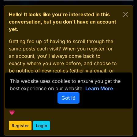
Hello! It looks like you're interested in this
conversation, but you don't have an account
yet.
Getting fed up of having to scroll through the
same posts each visit? When you register for
an account, you'll always come back to
exactly where you were before, and choose to
be notified of new replies (either via email, or
push notification). You'll also be able to save
This website uses cookies to ensure you get the
bookmarks and upvote posts to show your
best experience on our website.
Learn More
appreciation to other community members.
Got it!
With your input, this post could be even better
💗
Register
Login