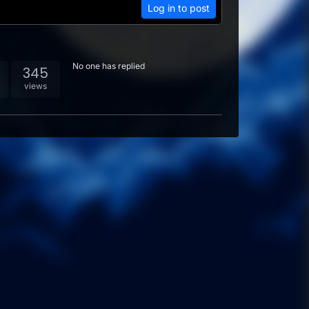
Log in to post
No one has replied
345
views