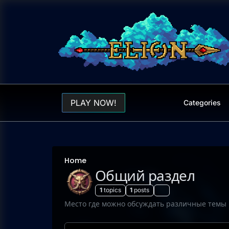
Skip to content
PLAY NOW!
Categories
Home
Общий раздел
1
topics
1
posts
Место где можно обсуждать различные темы 